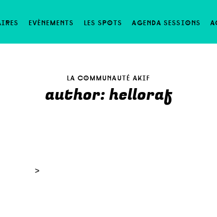
aires
evènements
les spots
agenda sessions
a
la communauté akif
author: helloraf
>