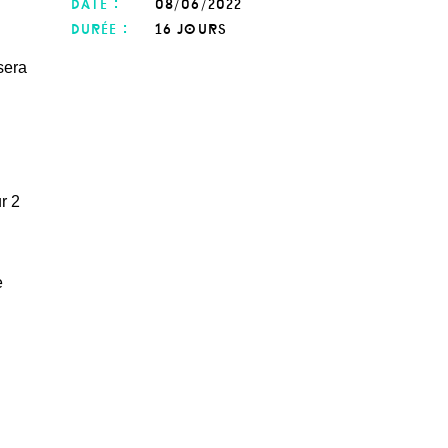
date :
08/06/2022
durée :
16 jours
sera
r 2
e