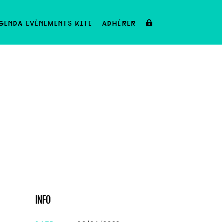
genda evènements kite
adhérer
INFO