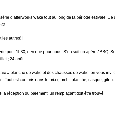
érie d’afterworks wake tout au long de la période estivale. Ce 
022
 les autres) !
erie pour 1h30, rien que pour nous. S’en suit un apéro / BBQ. Su
llet ; 24 août.
vraie » planche de wake et des chausses de wake, on vous invit
n. Tout est compris dans le prix (combi, planche, casque, gilet).
de la réception du paiement, un remplaçant doit être trouvé.