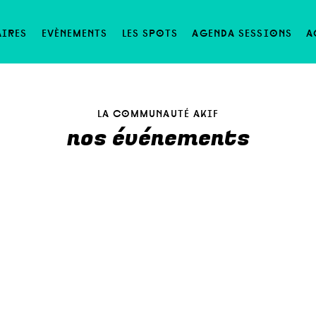
aires
evènements
les spots
agenda sessions
a
la communauté akif
nos événements