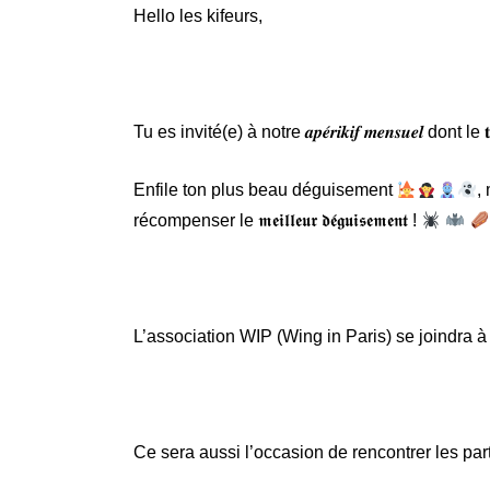
Hello les kifeurs,
Tu es invité(e) à notre 𝒂𝒑𝒆́𝒓𝒊𝒌𝒊𝒇 𝒎𝒆𝒏𝒔𝒖𝒆𝒍 dont le 
Enfile ton plus beau déguisement
,
récompenser le 𝖒𝖊𝖎𝖑𝖑𝖊𝖚𝖗 𝖉𝖊́𝖌𝖚𝖎𝖘𝖊𝖒𝖊𝖓𝖙 !
L’association WIP (Wing in Paris) se joindra à
Ce sera aussi l’occasion de rencontrer les par