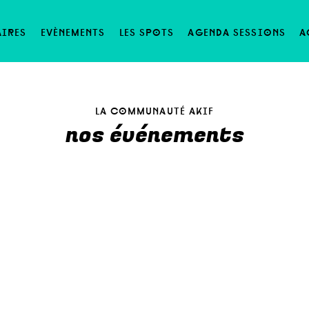
aires
evènements
les spots
agenda sessions
a
la communauté akif
nos événements