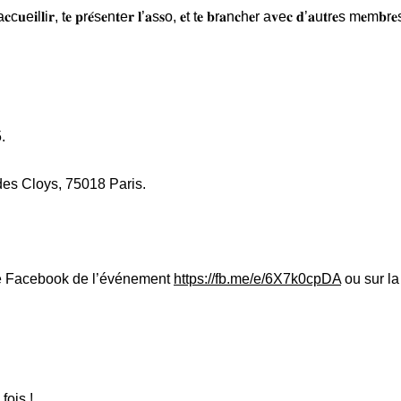
e𝐢l𝐥i𝐫, t𝐞 𝐩r𝐞́s𝐞n𝐭e𝐫 𝐥’𝐚s𝐬o, 𝐞t t𝐞 𝐛r𝐚n𝐜h𝐞r a𝐯e𝐜 𝐝’𝐚u𝐭r𝐞s m𝐞m𝐛r𝐞
.
 des Cloys, 75018 Paris.
ge Facebook de l’événement
https://fb.me/e/6X7k0cpDA
ou sur la
fois !