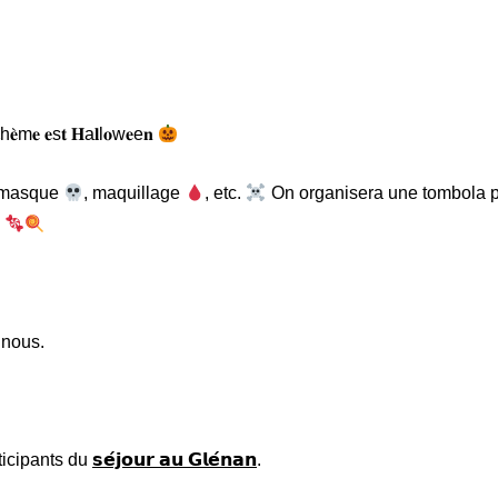
h𝐞̀m𝐞 𝐞s𝐭 𝐇a𝐥l𝐨w𝐞e𝐧
 masque
, maquillage
, etc.
On organisera une tombola 
 nous.
ticipants du
𝘀𝗲́𝗷𝗼𝘂𝗿 𝗮𝘂 𝗚𝗹𝗲́𝗻𝗮𝗻
.