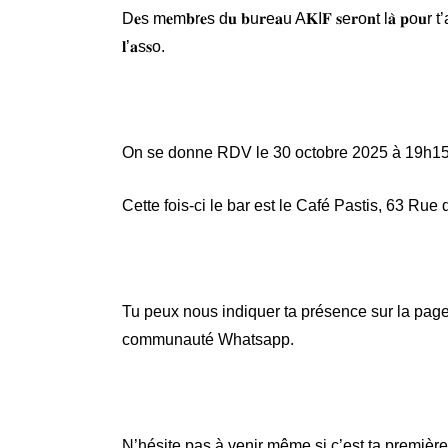
D𝐞s m𝐞m𝐛r𝐞s d𝐮 𝐛u𝐫e𝐚u A𝐊I𝐅 𝐬e𝐫o𝐧t l𝐚̀ 𝐩o𝐮r t’a𝐜c
𝐥’𝐚s𝐬o.
On se donne RDV le 30 octobre 2025 à 19h15
Cette fois-ci le bar est le Café Pastis, 63 Rue
Tu peux nous indiquer ta présence sur la pa
communauté Whatsapp.
N’hésite pas à venir même si c’est ta première 