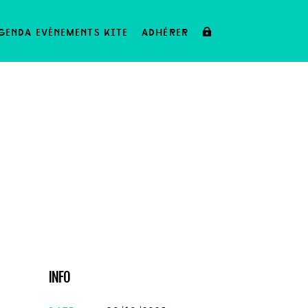
genda evènements kite
adhérer
INFO