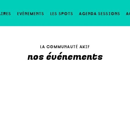
aires
evènements
les spots
agenda sessions
a
la communauté akif
nos événements