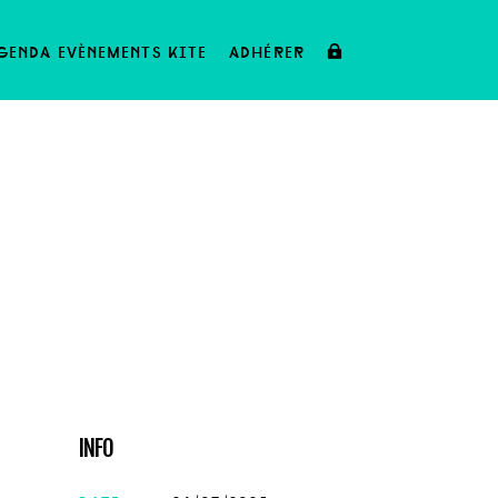
genda evènements kite
adhérer
INFO