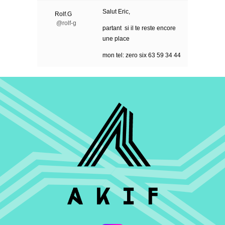
Salut Eric,
Rolf.G
@rolf-g
partant si il te reste encore
une place
mon tel: zero six 63 59 34 44