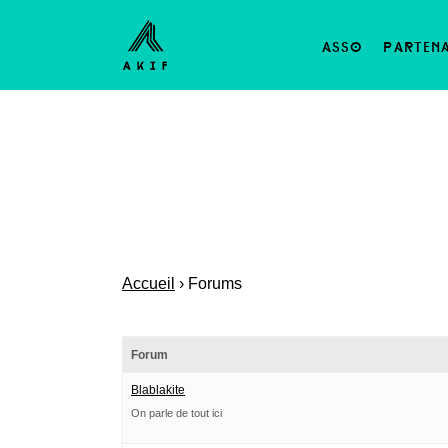
asso
parten
Accueil
›
Forums
Forum
Blablakite
On parle de tout ici