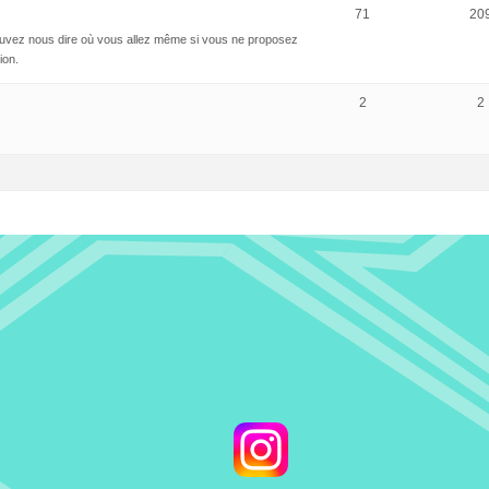
71
20
ouvez nous dire où vous allez même si vous ne proposez
sion.
2
2