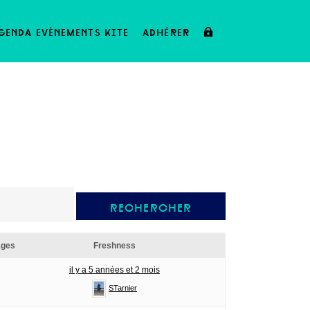
genda evènements kite
adhérer
ges
Freshness
il y a 5 années et 2 mois
STarnier