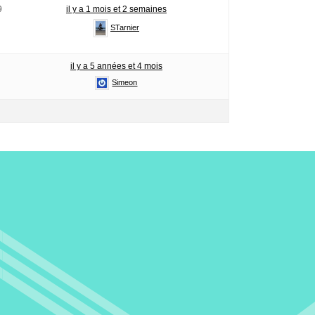
9
il y a 1 mois et 2 semaines
STarnier
il y a 5 années et 4 mois
Simeon