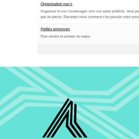
Organisation nav’s
Organisez ici vos covoiturages vers vos spots préférés. Vous p
pas de places. Racontez-nous comment s'est passée votre ses
Petites annonces
Pour vendre et acheter du matos