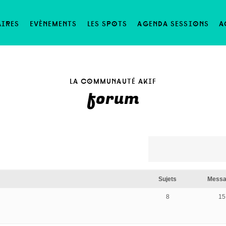
aires
evènements
les spots
agenda sessions
a
la communauté akif
forum
Sujets
Messa
8
15