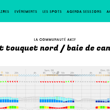
aires
evènements
les spots
agenda sessions
a
la communauté akif
t touquet nord / baie de ca