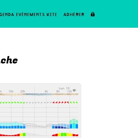
genda evènements kite
adhérer
nche