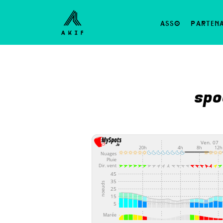
asso
parten
spo