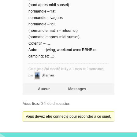
(nord apres-midi sunset)
normandie – flat
normandie – vagues
normandie – foil
(normandie matin – retour tot)
(normandie apres-midi sunset)
Cotentin – …
Autre – … (wing; weekend avec RBNB ou
camping; etc…)
Ce sujet a été modifié le il y a 1 mois et 2 semaines
par
STarnier
.
Auteur
Messages
Vous lisez 0 fil de discussion
Vous devez être connecté pour répondre à ce sujet.