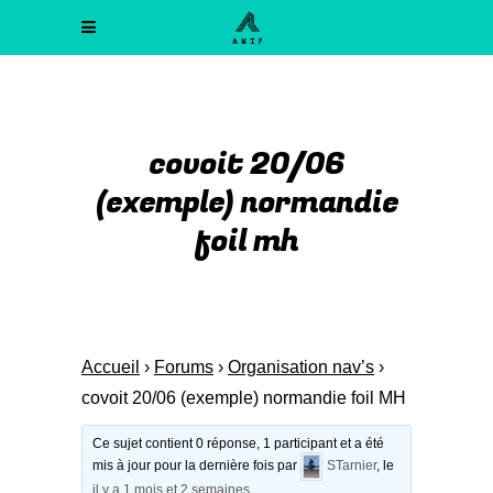
covoit 20/06
(exemple) normandie
foil mh
Accueil
›
Forums
›
Organisation nav’s
›
covoit 20/06 (exemple) normandie foil MH
Ce sujet contient 0 réponse, 1 participant et a été
mis à jour pour la dernière fois par
STarnier
, le
il y a 1 mois et 2 semaines
.