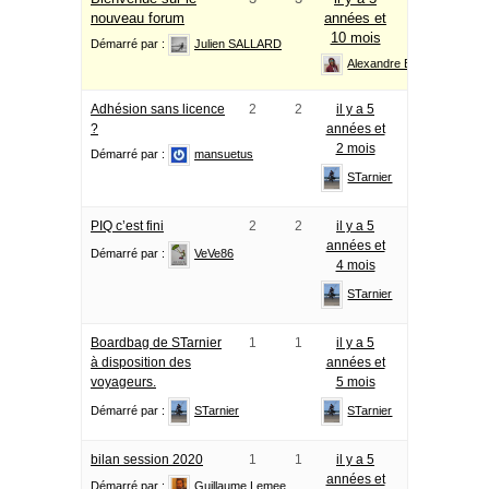
nouveau forum
années et
10 mois
Démarré par :
Julien SALLARD
Alexandre Baril
Adhésion sans licence
2
2
il y a 5
?
années et
2 mois
Démarré par :
mansuetus
STarnier
PIQ c’est fini
2
2
il y a 5
années et
Démarré par :
VeVe86
4 mois
STarnier
Boardbag de STarnier
1
1
il y a 5
à disposition des
années et
voyageurs.
5 mois
Démarré par :
STarnier
STarnier
bilan session 2020
1
1
il y a 5
années et
Démarré par :
Guillaume Lemee