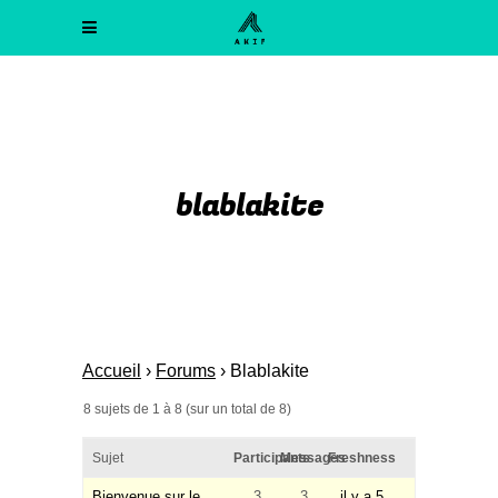
blablakite
Accueil
›
Forums
›
Blablakite
8 sujets de 1 à 8 (sur un total de 8)
Sujet
Participants
Messages
Freshness
Bienvenue sur le
3
3
il y a 5