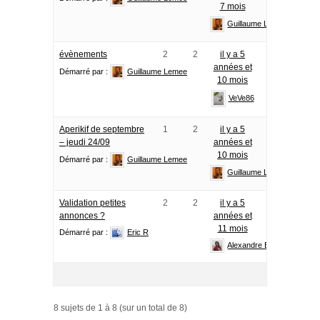
7 mois
Guillaume Lemee
évènements
2
2
il y a 5
années et
Démarré par :
Guillaume Lemee
10 mois
VeVe86
Aperikif de septembre
1
2
il y a 5
– jeudi 24/09
années et
10 mois
Démarré par :
Guillaume Lemee
Guillaume Lemee
Validation petites
2
2
il y a 5
annonces ?
années et
11 mois
Démarré par :
Eric R
Alexandre Baril
8 sujets de 1 à 8 (sur un total de 8)