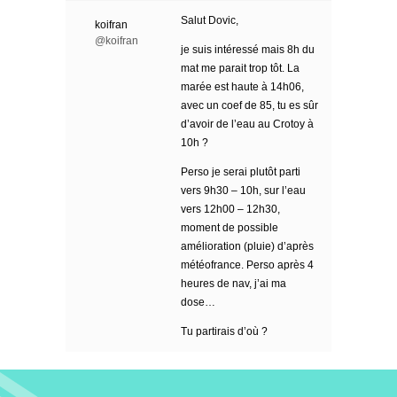
Salut Dovic,
koifran
@koifran
je suis intéressé mais 8h du
mat me parait trop tôt. La
marée est haute à 14h06,
avec un coef de 85, tu es sûr
d’avoir de l’eau au Crotoy à
10h ?
Perso je serai plutôt parti
vers 9h30 – 10h, sur l’eau
vers 12h00 – 12h30,
moment de possible
amélioration (pluie) d’après
météofrance. Perso après 4
heures de nav, j’ai ma
dose…
Tu partirais d’où ?