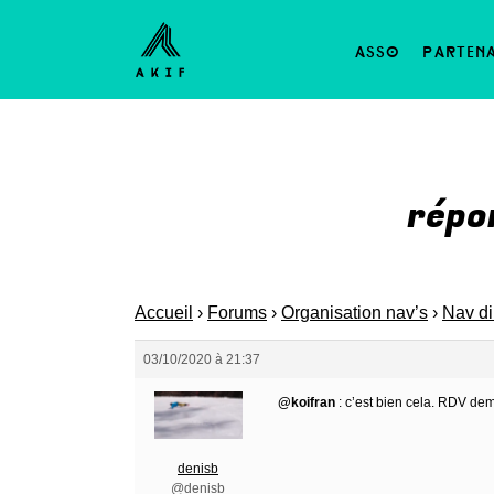
asso
parten
répo
Accueil
›
Forums
›
Organisation nav’s
›
Nav d
03/10/2020 à 21:37
@koifran
: c’est bien cela. RDV dem
denisb
@denisb