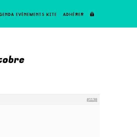
genda evènements kite
adhérer
tobre
#1138