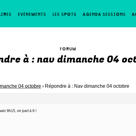
aires
evènements
les spots
agenda sessions
a
forum
ndre à : nav dimanche 04 oc
imanche 04 octobre
›
Répondre à : Nav dimanche 04 octobre
ain 9h15, on part à 6 !