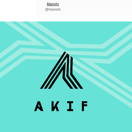
Manolo
@manolo