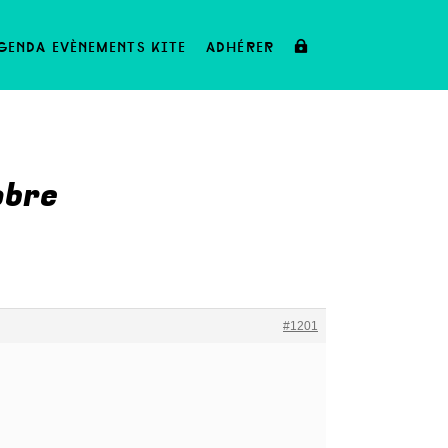
genda evènements kite
adhérer
obre
#1201