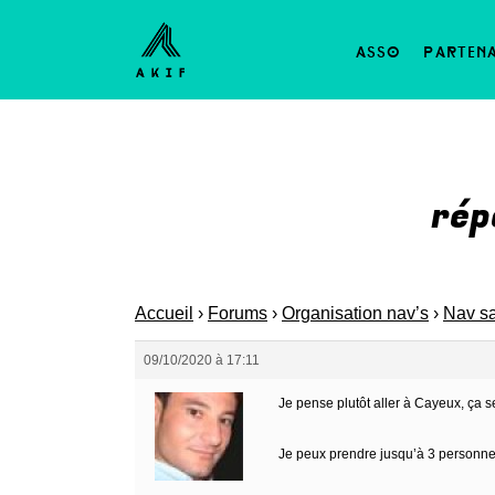
asso
parten
rép
Accueil
›
Forums
›
Organisation nav’s
›
Nav sa
09/10/2020 à 17:11
Je pense plutôt aller à Cayeux, ça 
Je peux prendre jusqu’à 3 personnes