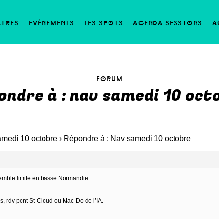
aires
evènements
les spots
agenda sessions
a
forum
ondre à : nav samedi 10 oct
medi 10 octobre
›
Répondre à : Nav samedi 10 octobre
semble limite en basse Normandie.
, rdv pont St-Cloud ou Mac-Do de l’IA.