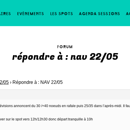
aires
evènements
les spots
agenda sessions
a
forum
répondre à : nav 22/05
2/05
›
Répondre à : NAV 22/05
prévisions annoncent du 30 /+40 noeuds en rafale puis 25/35 dans l’après-midi. Il fa
iver sur le spot vers 12h/12h30 donc départ tranquille à 10h