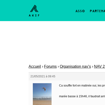
asso
parten
Accueil
›
Forums
›
Organisation nav’s
›
NAV 2
21/05/2021 à 09:45
Ca souffle fort en matinée oui, les 
marée basse à 15h46, il faudrait arr