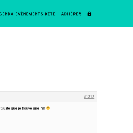
genda evènements kite
adhérer
#1313
ut juste que je trouve une 7m