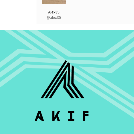
Alex35
@alex35