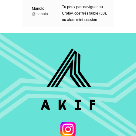
Tu peux pas naviguer au
Manolo
Crotoy, coef très faible (50),
@manolo
ou alors mini-session.