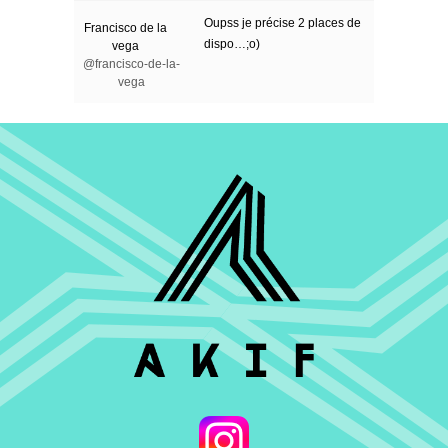
Oupss je précise 2 places de
Francisco de la
dispo…;o)
vega
@francisco-de-la-
vega