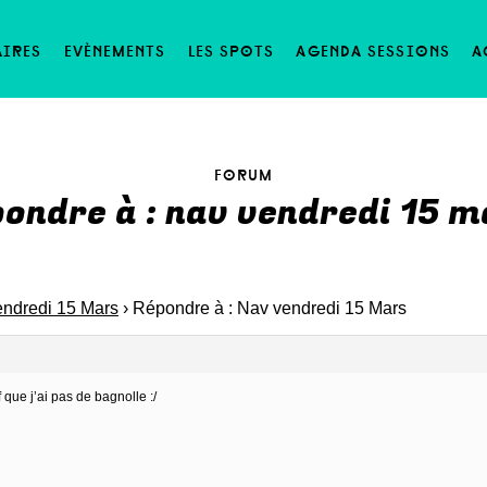
aires
evènements
les spots
agenda sessions
a
forum
pondre à : nav vendredi 15 m
ndredi 15 Mars
›
Répondre à : Nav vendredi 15 Mars
f que j’ai pas de bagnolle :/