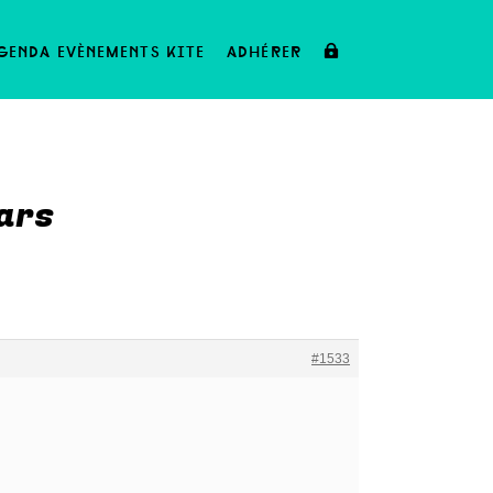
genda evènements kite
adhérer
ars
#1533