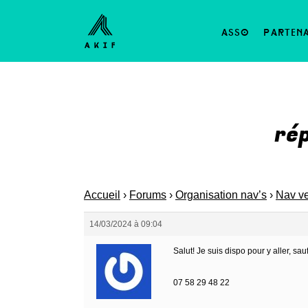
asso
parten
ré
Accueil
›
Forums
›
Organisation nav’s
›
Nav ve
14/03/2024 à 09:04
Salut! Je suis dispo pour y aller, sau
07 58 29 48 22