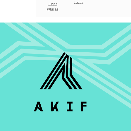
Lucas.
Lucas
@lucas