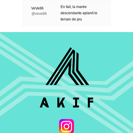
En fait, la marée
VeVe86
descendante aplanit le
@veve86
terrain de jeu