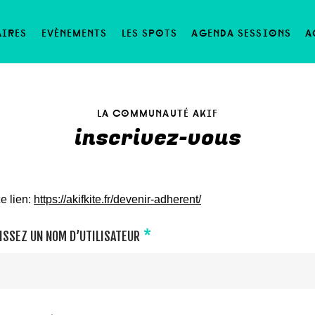
aires
evènements
les spots
agenda sessions
a
la communauté akif
inscrivez-vous
e lien:
https://akifkite.fr/devenir-adherent/
*
ISSEZ UN NOM D’UTILISATEUR