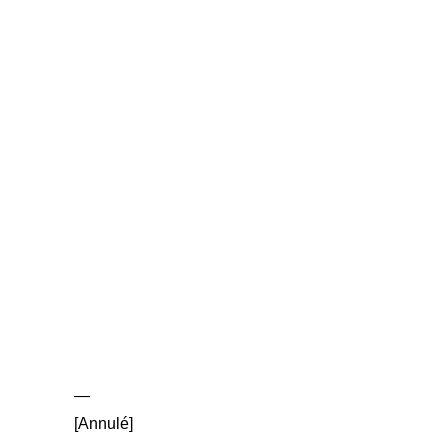
—
[Annulé]