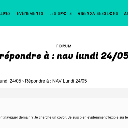
aires
evènements
les spots
agenda sessions
a
forum
répondre à : nav lundi 24/0
undi 24/05
›
Répondre à : NAV Lundi 24/05
ont naviguer demain ? Je cherche un covoit. Je suis bien évidemment flexible sur l