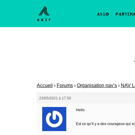
asso
parten
Accueil
›
Forums
›
Organisation nav’s
›
NAV L
23/05/2021 à 17:50
Hello
Est ce qu’il y a des courageux qui v