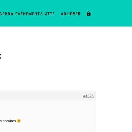
genda evènements kite
adhérer
5
#1325
es horaires