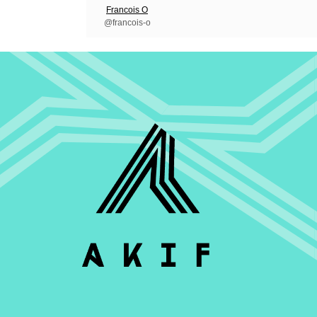
Francois O
@francois-o