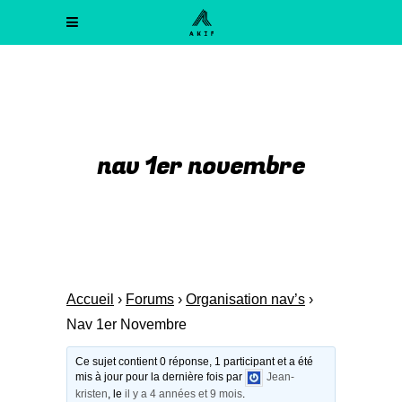
nav 1er novembre
Accueil
›
Forums
›
Organisation nav’s
›
Nav 1er Novembre
Ce sujet contient 0 réponse, 1 participant et a été
mis à jour pour la dernière fois par
Jean-
kristen
, le
il y a 4 années et 9 mois
.