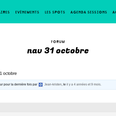
aires
evènements
les spots
agenda sessions
a
forum
nav 31 octobre
1 octobre
our pour la dernière fois par
Jean-kristen
, le
il y a 4 années et 9 mois
.