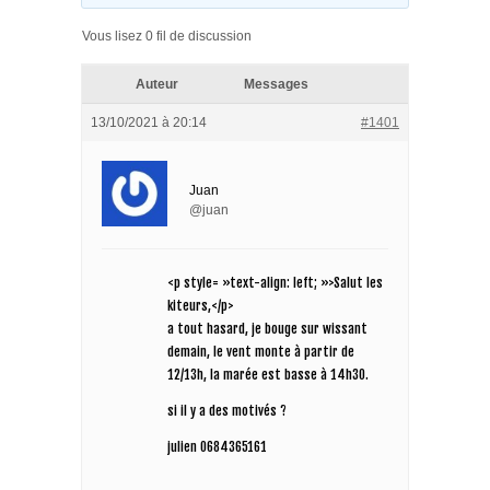
Vous lisez 0 fil de discussion
Auteur
Messages
13/10/2021 à 20:14
#1401
Juan
@juan
<p style= »text-align: left; »>Salut les
kiteurs,</p>
a tout hasard, je bouge sur wissant
demain, le vent monte à partir de
12/13h, la marée est basse à 14h30.
si il y a des motivés ?
julien 0684365161