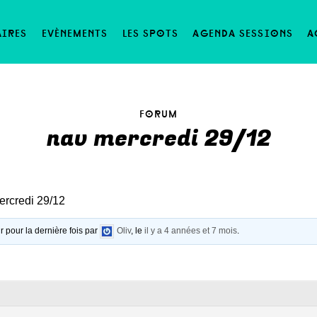
aires
evènements
les spots
agenda sessions
a
forum
nav mercredi 29/12
rcredi 29/12
ur pour la dernière fois par
Oliv
, le
il y a 4 années et 7 mois
.