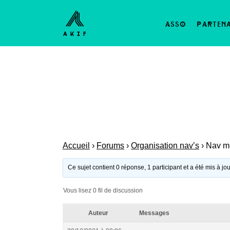
asso
parten
Accueil
›
Forums
›
Organisation nav’s
›
Nav me
Ce sujet contient 0 réponse, 1 participant et a été mis à jo
Vous lisez 0 fil de discussion
Auteur
Messages