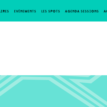
RUMS
aires
evènements
les spots
agenda sessions
a
rite topics.