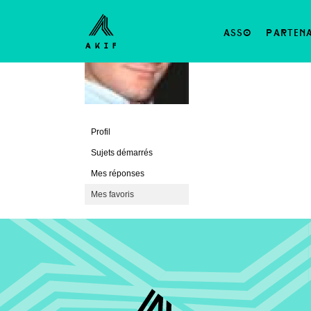
SUJETS FAVORIS DES FO
asso
parten
This user has no favo
Profil
Sujets démarrés
Mes réponses
Mes favoris