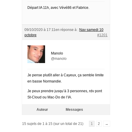
Départ IA 11h, avec Vévé86 et Fabrice.
09/10/2020 à 17:11
en réponse à :
Nav samedi 10
octobre
#1201
Manolo
@manolo
Je pense plutôt aller à Cayeux, ça semble limite
en basse Normandie.
Je peux prendre jusqu’à 3 personnes, rdv pont
St-Cloud ou Mac-Do de l’IA.
Auteur
Messages
15 sujets de 1 à 15 (sur un total de 21)
1
2
→