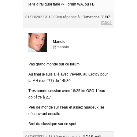
je te dirai quoi faire -> Forum WA, ou FB
01/08/2022 à 13:09
en réponse à :
Dimanche 31/07
#1502
Manolo
@manolo
Pas grand monde sur ce forum.
Au final je suis allé avec Vévé86 au Crotoy pour
la MH (coef 77) de 14h30
Très bonne session avec 18/25 kn OSO. L’eau
doit être à 21°.
Peu de monde sur l’eau et assez nuageux, se
découvrant ensuite.
Bref du classique sur ce spot
07/08/2021 à 17:39
en réponse à :
NAV 8 août