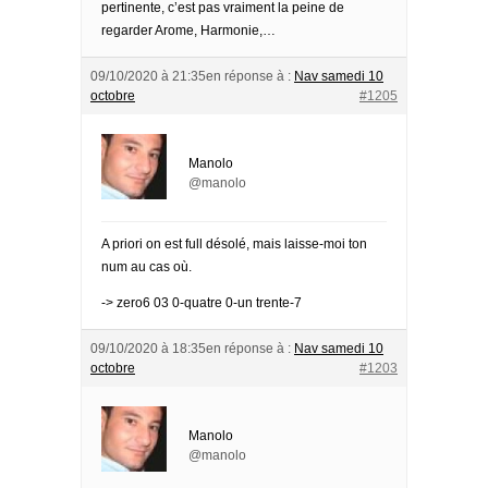
pertinente, c’est pas vraiment la peine de
regarder Arome, Harmonie,…
09/10/2020 à 21:35
en réponse à :
Nav samedi 10
octobre
#1205
Manolo
@manolo
A priori on est full désolé, mais laisse-moi ton
num au cas où.
-> zero6 03 0-quatre 0-un trente-7
09/10/2020 à 18:35
en réponse à :
Nav samedi 10
octobre
#1203
Manolo
@manolo