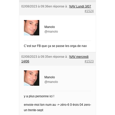
02/08/2023 à 09:36
en réponse à :
NAV Lundi 3/07
#1524
Manolo
@manolo
C’est sur FB que ça se passe les orga de nav
02/08/2023 à 09:35
en réponse à :
NAV mercredi
14/06
#1523
Manolo
@manolo
y a plus personne ici !
envoie-moi ton num au -> zéro-6 0-trois 04 zero-
un trente-sept