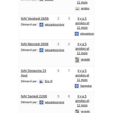
11 mois
arnitos
NAV Vendredi 28/08
2
3
il y a 5
années et
Démarré par :
wissantsurvivor
11 mois
wissantsurvivor
NAV Mercredi 26/08
2
2
il y a 5
années et
Démarré par :
wissantsurvivor
11 mois
VeVe86
NAV Dimanche 23
5
7
il y a 5
Aout
années et
11 mois
Démarré par :
Eric R
Sangokai
NAV Samedi 22/08
5
6
il y a 5
années et
Démarré par :
wissantsurvivor
11 mois
VeVe86