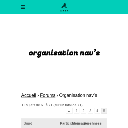
organisation nav’s
Accueil
›
Forums
›
Organisation nav’s
11 sujets de 61 à 71 (sur un total de 71)
←
1
2
3
4
5
Sujet
Participants
Messages
Freshness