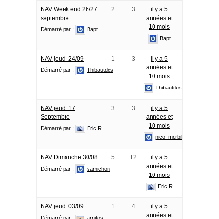
NAV Week end 26/27
2
3
il y a 5
septembre
années et
10 mois
Démarré par :
Bapt
Bapt
NAV jeudi 24/09
1
3
il y a 5
années et
Démarré par :
Thibautdes
10 mois
Thibautdes
NAV jeudi 17
3
3
il y a 5
Septembre
années et
10 mois
Démarré par :
Eric R
nico_morbihan
NAV Dimanche 30/08
5
12
il y a 5
années et
Démarré par :
samichon
10 mois
Eric R
NAV jeudi 03/09
1
4
il y a 5
années et
Démarré par :
arnitos