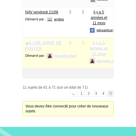
NAV vendredi 21/08
2
2
il y a 5
années et
Démarré par :
arnitos
11 mois
wissantsurvivor
A LIRE AVANT DE
0
1
il y a 5
années et
POSTER
12 mois
Démarré par :
Alexandre Baril
Alexandre Baril
11 sujets de 61 à 71 (sur un total de 71)
←
1
2
3
4
5
Vous devez être connecté pour créer de nouveaux
sujets.